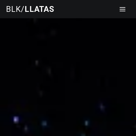
Ir
BIALIK
BLK
/
LLATAS
al
contenido