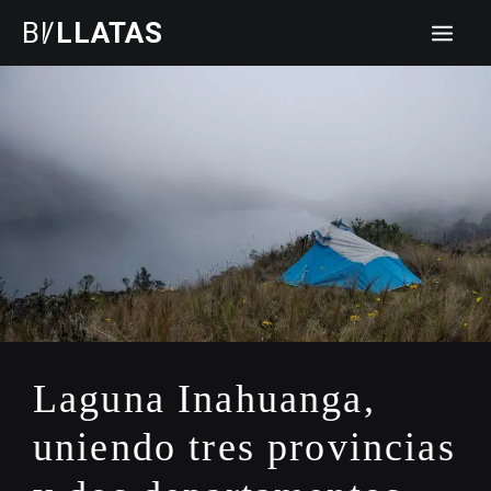
Ir
BIALIK
BLK
/
LLATAS
al
contenido
Laguna Inahuanga,
uniendo tres provincias